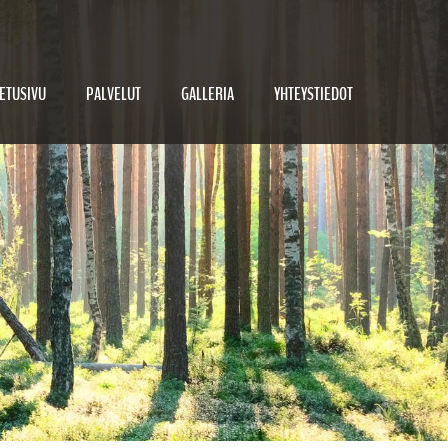
istukseen sekä vanhojen hirsirakennusten korjaamiseen.
ETUSIVU
PALVELUT
GALLERIA
YHTEYSTIEDOT